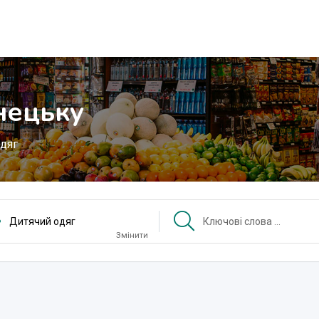
нецьку
дяг
Дитячий одяг
Змінити