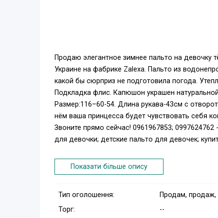
Продаю элегантное зимнее пальто на девочку 
Украине на фабрике Zalexa. Пальто из водонеп
какой бы сюрприз не подготовила погода. Утеп
Подкладка флис. Капюшон украшен натуральной
Размер:116–60-54. Длина рукава-43см с отворот
нём ваша принцесса будет чувствовать себя ко
Звоните прямо сейчас! 0961967853; 0997624762 
для девочки; детские пальто для девочек; купи
Показати більше опису
Тип оголошення:
Продам, продаж,
Торг:
--