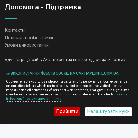
Допомога - Підтримка
Контакти
Політика cookie-файлів
Умови використання
Адміністрація сайту AvizInfo.com.ua не несе відповідальність за
зміст розміщених оголошень.
Ми цінуємо конфіденційність наших користувачів. Ми не передаємо
🍪 ВИКОРИСТАННЯ ФАЙЛІВ COOKIE НА САЙТІAVIZINFO.COM.UA
і не продаємо особисту інформацію зареєстрованих користувачів
AvizInfo.com.ua третім особам. Ми не відповідаємо за правила
Cookies enable you to use shopping carts and to personalize your experience
конфіденційності сайтів на які посилається AvizInfo.com.ua. На
on our sites, tell us which parts of our websites people have visited, help us
деяких сторінках нашого сайту представлена реклама Google
measure the effectiveness of ads and web searches, and give us insights into
Adsense Advertising Network. Щоб дізнатися детальніше про
user behavior so we can improve our communications and products.
Більше
натисніть тут
інформації про використання кук
правила конфіденційності Google
.
Прийняти
Налаштувати куки
AvizInfo.com.ua
©2008-2026,