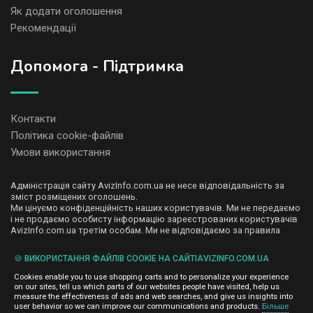
Як додати оголошення
Рекомендації
Допомога - Підтримка
Контакти
Політика cookie-файлів
Умови використання
Адміністрація сайту AvizInfo.com.ua не несе відповідальність за
зміст розміщених оголошень.
Ми цінуємо конфіденційність наших користувачів. Ми не передаємо
і не продаємо особисту інформацію зареєстрованих користувачів
AvizInfo.com.ua третім особам. Ми не відповідаємо за правила
конфіденційності сайтів на які посилається AvizInfo.com.ua. На
деяких сторінках нашого сайту представлена реклама Google
🍪 ВИКОРИСТАННЯ ФАЙЛІВ COOKIE НА САЙТІAVIZINFO.COM.UA
Adsense Advertising Network. Щоб дізнатися детальніше про
натисніть тут
правила конфіденційності Google
.
Cookies enable you to use shopping carts and to personalize your experience
on our sites, tell us which parts of our websites people have visited, help us
measure the effectiveness of ads and web searches, and give us insights into
user behavior so we can improve our communications and products.
Більше