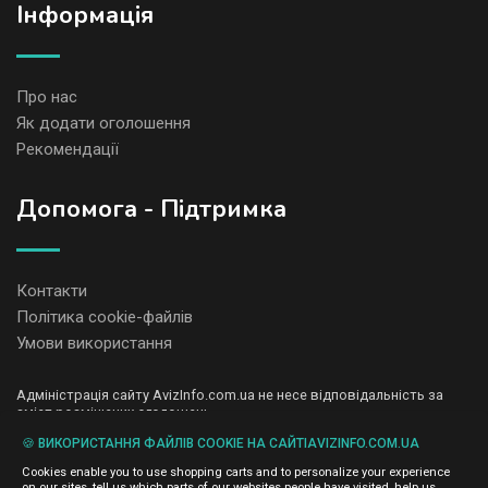
Iнформація
Про нас
Як додати оголошення
Рекомендації
Допомога - Підтримка
Контакти
Політика cookie-файлів
Умови використання
Адміністрація сайту AvizInfo.com.ua не несе відповідальність за
зміст розміщених оголошень.
Ми цінуємо конфіденційність наших користувачів. Ми не передаємо
🍪 ВИКОРИСТАННЯ ФАЙЛІВ COOKIE НА САЙТІAVIZINFO.COM.UA
і не продаємо особисту інформацію зареєстрованих користувачів
AvizInfo.com.ua третім особам. Ми не відповідаємо за правила
Cookies enable you to use shopping carts and to personalize your experience
конфіденційності сайтів на які посилається AvizInfo.com.ua. На
on our sites, tell us which parts of our websites people have visited, help us