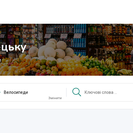
ецьку
и
Велосипеди
Змінити