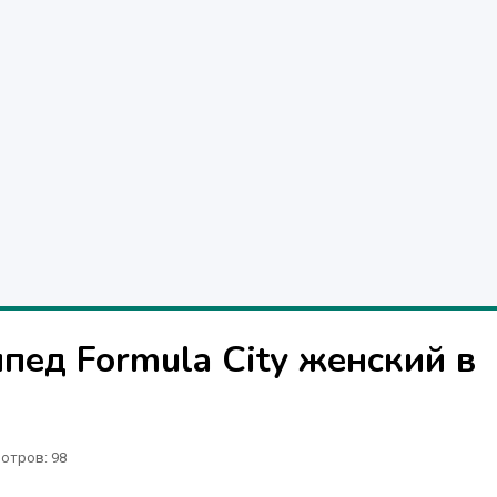
пед Formula City женский в
отров
: 98