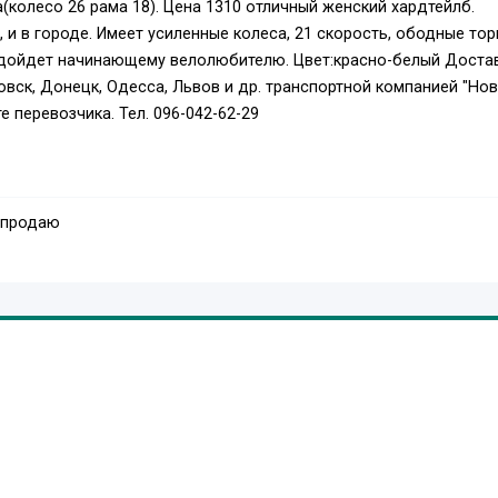
(колесо 26 рама 18). Цена 1310 отличный женский хардтейлб.
 и в городе. Имеет усиленные колеса, 21 скорость, ободные то
Подойдет начинающему велолюбителю. Цвет:красно-белый Доста
овск, Донецк, Одесса, Львов и др. транспортной компанией "Но
е перевозчика. Тел. 096-042-62-29
 продаю