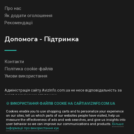
Про нас
Як додати оголошення
Рекомендації
Допомога - Підтримка
Контакти
Політика cookie-файлів
Умови використання
Адміністрація сайту AvizInfo.com.ua не несе відповідальність за
зміст розміщених оголошень.
Ми цінуємо конфіденційність наших користувачів. Ми не передаємо
🍪 ВИКОРИСТАННЯ ФАЙЛІВ COOKIE НА САЙТІAVIZINFO.COM.UA
і не продаємо особисту інформацію зареєстрованих користувачів
AvizInfo.com.ua третім особам. Ми не відповідаємо за правила
Cookies enable you to use shopping carts and to personalize your experience
конфіденційності сайтів на які посилається AvizInfo.com.ua. На
on our sites, tell us which parts of our websites people have visited, help us
деяких сторінках нашого сайту представлена реклама Google
measure the effectiveness of ads and web searches, and give us insights into
Adsense Advertising Network. Щоб дізнатися детальніше про
user behavior so we can improve our communications and products.
Більше
натисніть тут
інформації про використання кук
правила конфіденційності Google
.