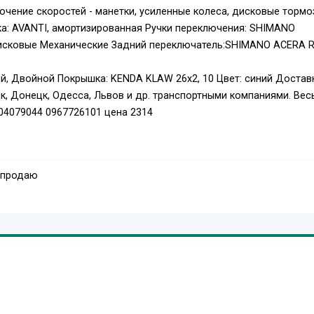
ючение скоростей - манетки, усиленные колеса, дисковые тормо
ка: AVANTI, амортизированная Ручки переключения: SHIMANO
Дисковые Механические Задний переключатель:SHIMANO ACERA R
ий, Двойной Покрышка: KENDA KLAW 26x2, 10 Цвет: синий Достав
к, Донецк, Одесса, Львов и др. транспортными компаниями. Вес
504079044 0967726101 цена 2314
 продаю