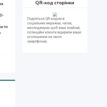
QR-код сторінки
за.
D-
Поділіться QR-кодом в
соціальних мережах, чатах,
ка по
месенджерах щоб ваші знайомі,
потенційні клієнти відкрили ваше
ь
оголошення на своїх
смартфонах.