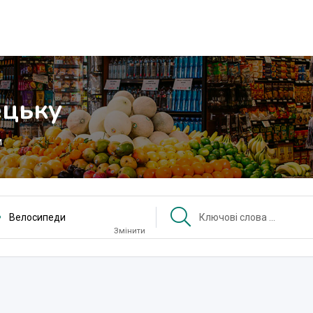
ецьку
и
Велосипеди
Змінити