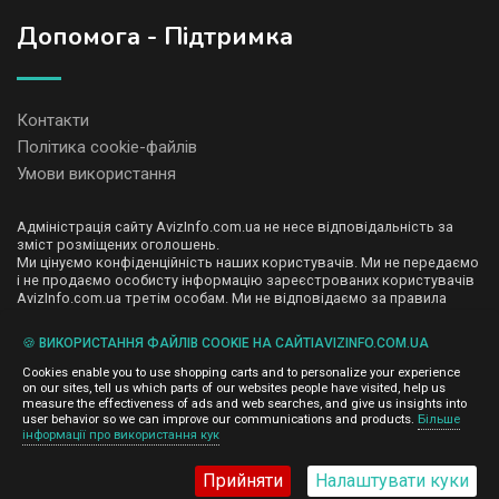
Допомога - Підтримка
Контакти
Політика cookie-файлів
Умови використання
Адміністрація сайту AvizInfo.com.ua не несе відповідальність за
зміст розміщених оголошень.
Ми цінуємо конфіденційність наших користувачів. Ми не передаємо
і не продаємо особисту інформацію зареєстрованих користувачів
AvizInfo.com.ua третім особам. Ми не відповідаємо за правила
конфіденційності сайтів на які посилається AvizInfo.com.ua. На
деяких сторінках нашого сайту представлена реклама Google
🍪 ВИКОРИСТАННЯ ФАЙЛІВ COOKIE НА САЙТІAVIZINFO.COM.UA
Adsense Advertising Network. Щоб дізнатися детальніше про
натисніть тут
правила конфіденційності Google
.
Cookies enable you to use shopping carts and to personalize your experience
on our sites, tell us which parts of our websites people have visited, help us
measure the effectiveness of ads and web searches, and give us insights into
user behavior so we can improve our communications and products.
Більше
інформації про використання кук
AvizInfo.com.ua
©2008-2026,
Прийняти
Налаштувати куки