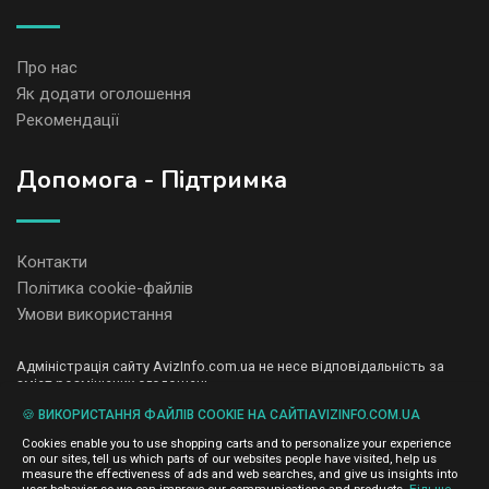
Про нас
Як додати оголошення
Рекомендації
Допомога - Підтримка
Контакти
Політика cookie-файлів
Умови використання
Адміністрація сайту AvizInfo.com.ua не несе відповідальність за
зміст розміщених оголошень.
Ми цінуємо конфіденційність наших користувачів. Ми не передаємо
🍪 ВИКОРИСТАННЯ ФАЙЛІВ COOKIE НА САЙТІAVIZINFO.COM.UA
і не продаємо особисту інформацію зареєстрованих користувачів
AvizInfo.com.ua третім особам. Ми не відповідаємо за правила
Cookies enable you to use shopping carts and to personalize your experience
конфіденційності сайтів на які посилається AvizInfo.com.ua. На
on our sites, tell us which parts of our websites people have visited, help us
деяких сторінках нашого сайту представлена реклама Google
measure the effectiveness of ads and web searches, and give us insights into
Adsense Advertising Network. Щоб дізнатися детальніше про