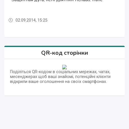
перемычкой на Nissan Primastar.
поворотники
02.09.2014, 15:25
02.09.2014, 15:25
02.09.2014, 15:26
02.09.2014, 15:26
02.09.2014, 15:25
02.09.2014, 15:25
02.09.2014, 15:25
02.09.2014, 15:25
02.09.2014, 15:25
02.09.2014, 15:25
02.09.2014, 15:26
QR-код сторінки
Поділіться QR-кодом в соціальних мережах, чатах,
месенджерах щоб ваші знайомі, потенційні клієнти
відкрили ваше оголошення на своїх смартфонах.