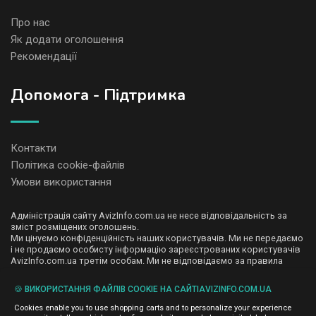
Про нас
Як додати оголошення
Рекомендації
Допомога - Підтримка
Контакти
Політика cookie-файлів
Умови використання
Адміністрація сайту AvizInfo.com.ua не несе відповідальність за
зміст розміщених оголошень.
Ми цінуємо конфіденційність наших користувачів. Ми не передаємо
і не продаємо особисту інформацію зареєстрованих користувачів
AvizInfo.com.ua третім особам. Ми не відповідаємо за правила
конфіденційності сайтів на які посилається AvizInfo.com.ua. На
деяких сторінках нашого сайту представлена реклама Google
🍪 ВИКОРИСТАННЯ ФАЙЛІВ COOKIE НА САЙТІAVIZINFO.COM.UA
Adsense Advertising Network. Щоб дізнатися детальніше про
натисніть тут
правила конфіденційності Google
.
Cookies enable you to use shopping carts and to personalize your experience