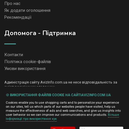
Про нас
Як додати оголошення
Рекомендації
Допомога - Підтримка
Контакти
Політика cookie-файлів
Умови використання
Адміністрація сайту AvizInfo.com.ua не несе відповідальність за
зміст розміщених оголошень.
Ми цінуємо конфіденційність наших користувачів. Ми не передаємо
🍪 ВИКОРИСТАННЯ ФАЙЛІВ COOKIE НА САЙТІAVIZINFO.COM.UA
і не продаємо особисту інформацію зареєстрованих користувачів
AvizInfo.com.ua третім особам. Ми не відповідаємо за правила
Cookies enable you to use shopping carts and to personalize your experience
конфіденційності сайтів на які посилається AvizInfo.com.ua. На
on our sites, tell us which parts of our websites people have visited, help us
деяких сторінках нашого сайту представлена реклама Google
measure the effectiveness of ads and web searches, and give us insights into
Adsense Advertising Network. Щоб дізнатися детальніше про
user behavior so we can improve our communications and products.
Більше
натисніть тут
інформації про використання кук
правила конфіденційності Google
.