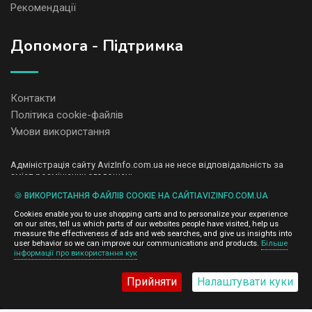
Рекомендації
Допомога - Підтримка
Контакти
Політика cookie-файлів
Умови використання
Адміністрація сайту AvizInfo.com.ua не несе відповідальність за
зміст розміщених оголошень.
Ми цінуємо конфіденційність наших користувачів. Ми не передаємо
🍪 ВИКОРИСТАННЯ ФАЙЛІВ COOKIE НА САЙТІAVIZINFO.COM.UA
і не продаємо особисту інформацію зареєстрованих користувачів
AvizInfo.com.ua третім особам. Ми не відповідаємо за правила
Cookies enable you to use shopping carts and to personalize your experience
конфіденційності сайтів на які посилається AvizInfo.com.ua. На
on our sites, tell us which parts of our websites people have visited, help us
деяких сторінках нашого сайту представлена реклама Google
measure the effectiveness of ads and web searches, and give us insights into
Adsense Advertising Network. Щоб дізнатися детальніше про
user behavior so we can improve our communications and products.
Більше
натисніть тут
інформації про використання кук
правила конфіденційності Google
.
Прийняти
Налаштувати куки