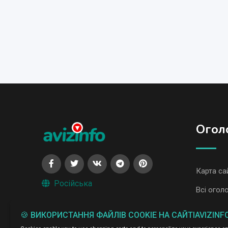
Огол
Карта са
Російська
Всі огол
Всі огол
🍪 ВИКОРИСТАННЯ ФАЙЛІВ COOKIE НА САЙТІAVIZINF