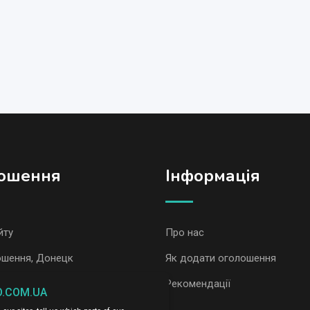
ошення
Iнформація
йту
Про нас
ошення, Донецк
Як додати оголошення
ошення AvizInfo
Рекомендації
O.COM.UA