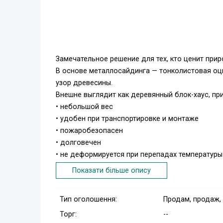
Замечательное решение для тех, кто ценит при
В основе металлосайдинга — тонколистовая о
узор древесины.
Внешне выглядит как деревянный блок-хаус, п
• небольшой вес
• удобен при транспортировке и монтаже
• пожаробезопасен
• долговечен
• не деформируется при перепадах температу
• не требует дополнительного ухода
Показати більше опису
• минимальный отход.
Тип оголошення:
Продам, продаж,
Торг:
--