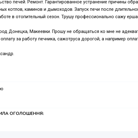
льство печей. Ремонт. Гарантированное устранение причины обр
льных котлов, каминов и дымоходов. Запуск печи после длительно
работе в отопительный сезон. Трушу профессионально сажу ерша
род Донецка, Макеевки. Прошу не обращаться ко мне не адекв
лату за работу печника, сажотруса дорогой, а например оплат
ксандр.
ую
ТИЛА ОГОЛОШЕННЯ: