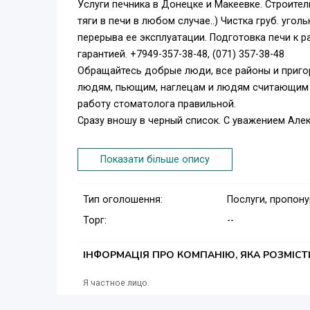
Услуги печника в Донецке и Макеевке. Строите
тяги в печи в любом случае..) Чистка груб. уго
перерыва ее эксплуатации. Подготовка печи к 
гарантией. +7949-357-38-48, (071) 357-38-48
Обращайтесь добрые люди, все районы и приго
людям, пьющим, наглецам и людям считающим оп
работу стоматолога правильной.
Сразу вношу в черный список. С уважением Але
Показати більше опису
Тип оголошення:
Послуги, пропон
Торг:
--
ІНФОРМАЦІЯ ПРО КОМПАНІЮ, ЯКА РОЗМІС
Я частное лицо.