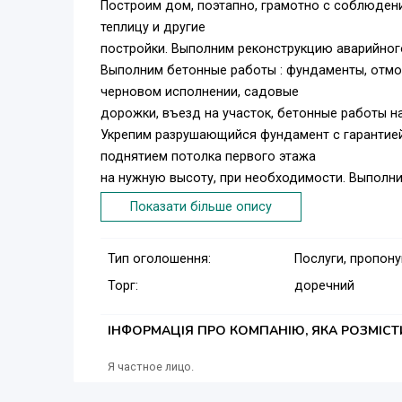
Построим дом, поэтапно, грамотно с соблюдение
теплицу и другие
постройки. Выполним реконструкцию аварийног
Выполним бетонные работы : фундаменты, отмос
черновом исполнении, садовые
дорожки, въезд на участок, бетонные работы н
Укрепим разрушающийся фундамент с гарантией
поднятием потолка первого этажа
на нужную высоту, при необходимости. Выпол
глубину подвала, построим дренажную
Показати більше опису
систему для отвода грунтовых и дождевых вод
умением.
Тип оголошення:
Послуги, пропон
Обращайтесь добрые, серьезные, адекватные л
Торг:
доречний
многолетним опытом в строи-
тельстве. С уважением Александр! +7949-509-66-
ІНФОРМАЦІЯ ПРО КОМПАНІЮ, ЯКА РОЗМІС
Я частное лицо.