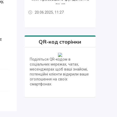
ку,
фундамен
по св
20.06.2025, 11:27
20.06.2025, 11:27
22.06.2025, 16:37
20.06.2025, 11:27
20.06.2025, 11:27
20.06.2025, 11:27
20.06.2025, 11:27
20.06.2025, 11:27
20.06.2025, 11:27
22.06.2025, 16:37
с
QR-код сторінки
Поділіться QR-кодом в
соціальних мережах, чатах,
им
месенджерах щоб ваші знайомі,
потенційні клієнти відкрили ваше
оголошення на своїх
смартфонах.