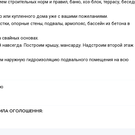
м строительных норм и правил, баню, хоз-блок, террасу, бесед
о или купленного дома уже с вашими пожеланиями.
тки, опорные стены, подвалы, армопояс, бассейн из бетона в
а свайных основах.
 навсегда. Построим крышу, мансарду. Надстроим второй этаж 
ним наружную гидроизоляцию подвального помещения на всю
. Выполним другие строительные работы которые связаны с наш
ую
юди. Не большая трудолюбивая бригада правильных мужчин с
65, +7949-357-38-48
ТИЛА ОГОЛОШЕННЯ: