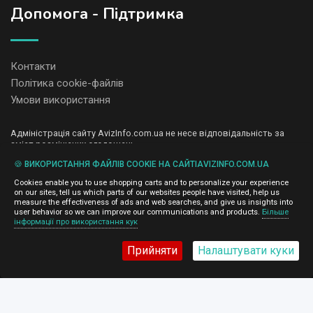
Допомога - Підтримка
Контакти
Політика cookie-файлів
Умови використання
Адміністрація сайту AvizInfo.com.ua не несе відповідальність за
зміст розміщених оголошень.
Ми цінуємо конфіденційність наших користувачів. Ми не передаємо
🍪 ВИКОРИСТАННЯ ФАЙЛІВ COOKIE НА САЙТІAVIZINFO.COM.UA
і не продаємо особисту інформацію зареєстрованих користувачів
AvizInfo.com.ua третім особам. Ми не відповідаємо за правила
Cookies enable you to use shopping carts and to personalize your experience
конфіденційності сайтів на які посилається AvizInfo.com.ua. На
on our sites, tell us which parts of our websites people have visited, help us
деяких сторінках нашого сайту представлена реклама Google
measure the effectiveness of ads and web searches, and give us insights into
Adsense Advertising Network. Щоб дізнатися детальніше про
user behavior so we can improve our communications and products.
Більше
натисніть тут
інформації про використання кук
правила конфіденційності Google
.
Прийняти
Налаштувати куки
AvizInfo.com.ua
©2008-2026,