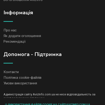
Iнформація
Про нас
Як додати оголошення
Рекомендації
Допомога - Підтримка
Контакти
Політика cookie-файлів
Умови використання
Адміністрація сайту AvizInfo.com.ua не несе відповідальність за
зміст розміщених оголошень.
Ми цінуємо конфіденційність наших користувачів. Ми не передаємо
🍪 ВИКОРИСТАННЯ ФАЙЛІВ COOKIE НА САЙТІAVIZINFO.COM.UA