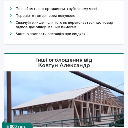
Познайомтеся з продавцем в публічному місці
Перевірте товар перед покупкою
Сплачуйте лише після того як переконаєтеся, що товар
відповідає опису і вашим вимогам
Бажано провести операцію при свідках
Інші оголошення від
Ковтун Александр
5 000 грн.
15 000 грн.
10 000 грн.
5 000 грн.
5 000 грн.
3 500 грн.
5 000 грн.
5 000 грн.
5 000 грн.
5 000 грн.