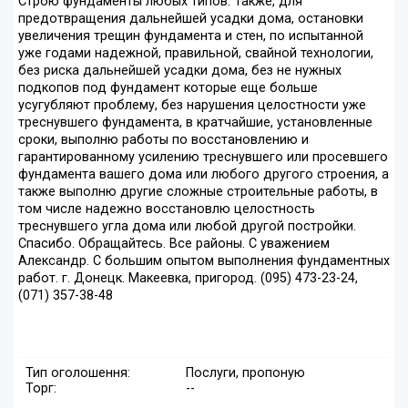
Строю фундаменты любых типов. Также, для
предотвращения дальнейшей усадки дома, остановки
увеличения трещин фундамента и стен, по испытанной
уже годами надежной, правильной, свайной технологии,
без риска дальнейшей усадки дома, без не нужных
подкопов под фундамент которые еще больше
усугубляют проблему, без нарушения целостности уже
треснувшего фундамента, в кратчайшие, установленные
сроки, выполню работы по восстановлению и
гарантированному усилению треснувшего или просевшего
фундамента вашего дома или любого другого строения, а
также выполню другие сложные строительные работы, в
том числе надежно восстановлю целостность
треснувшего угла дома или любой другой постройки.
Спасибо. Обращайтесь. Все районы. С уважением
Александр. С большим опытом выполнения фундаментных
работ. г. Донецк. Макеевка, пригород. (095) 473-23-24,
(071) 357-38-48
Тип оголошення:
Послуги, пропоную
Торг:
--