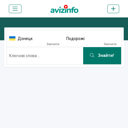
Донецк
Подорожі
Змінити
Змінити
Знайти!