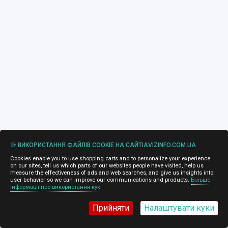
🍪 ВИКОРИСТАННЯ ФАЙЛІВ COOKIE НА САЙТІAVIZINFO.COM.UA
Cookies enable you to use shopping carts and to personalize your experience
on our sites, tell us which parts of our websites people have visited, help us
measure the effectiveness of ads and web searches, and give us insights into
user behavior so we can improve our communications and products.
Більше
інформації про використання кук
Прийняти
Налаштувати куки