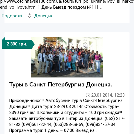
tp://www.otdihnavse100.com.ua/tours/turi_po_ukraine/lvov_is_harko
kend_vo_lvove.html 1 День Выезд поездом №111 ...
Подорожі
Донецьк
2 390 грн.
Туры в Санкт-Петербург из Донецка.
23.01.2014, 12:23
Присоединяйся!!! Автобусный тур в Санкт-Петербург из
Донецка!!! Дата тура: 23-29.03.2014г Стоимость тура–
2390 грн/чел Школьники и студенты – 100 грн скидка!!!
Заказать автобусный тур в Питер из Донецка: (062) 217-
81-82 (099)561-22-44, (063)288-68-69, (098)834-57-34
Программа тура: 1 день. – 07:00 Выезд из...