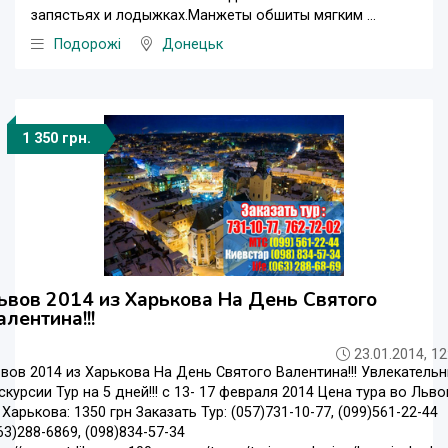
запястьях и лодыжках.Манжеты обшиты мягким ...
Подорожі
Донецьк
1 350 грн.
ьвов 2014 из Харькова На День Святого
алентина!!!
23.01.2014, 12
вов 2014 из Харькова На День Святого Валентина!!! Увлекатель
скурсии Тур на 5 дней!!! с 13- 17 февраля 2014 Цена тура во Льво
 Харькова: 1350 грн Заказать Тур: (057)731-10-77, (099)561-22-44
63)288-6869, (098)834-57-34