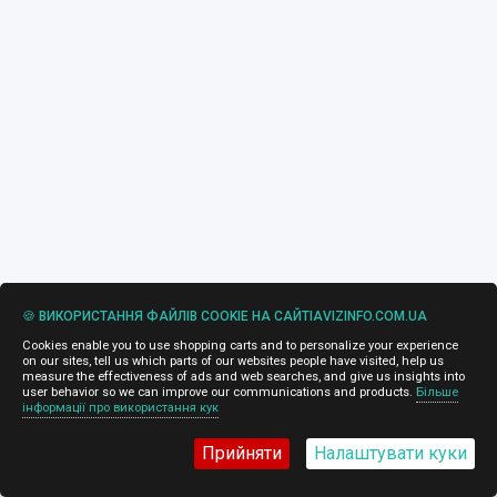
🍪 ВИКОРИСТАННЯ ФАЙЛІВ COOKIE НА САЙТІAVIZINFO.COM.UA
Cookies enable you to use shopping carts and to personalize your experience
on our sites, tell us which parts of our websites people have visited, help us
measure the effectiveness of ads and web searches, and give us insights into
user behavior so we can improve our communications and products.
Більше
інформації про використання кук
Прийняти
Налаштувати куки