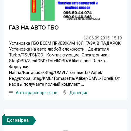
ГАЗ НА АВТО ГБО
06.09.2015, 15:19
Установка ГБО ВСЕМ ПРИЕЗЖИМ 10Л. ГАЗА В ПАДАРОК.
Установка на авто любой сложности . Двигателя
Turbo/TSI/FSI/GDI. Комплектующие: Электроника:
StagOBD/ZenitOBD/TorelliOBD/Atiker/Landi Renzo.
Форсунки:
Hanna/Barracuda/Stag/OMVL/Tomasetta/Valtek.
Редуктора: Stag/KME/Tomasetta/Atiker/OMVL/Torelli. От
нас вы получаете полный комплект ...
Автотранспорт різне
Донецьк
Договірна