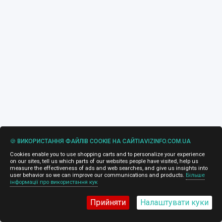
🍪 ВИКОРИСТАННЯ ФАЙЛІВ COOKIE НА САЙТІAVIZINFO.COM.UA
Cookies enable you to use shopping carts and to personalize your experience
on our sites, tell us which parts of our websites people have visited, help us
measure the effectiveness of ads and web searches, and give us insights into
user behavior so we can improve our communications and products.
Більше
інформації про використання кук
Прийняти
Налаштувати куки