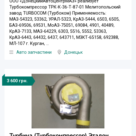
ООО «ДонецкийАвтоцентрМАЗ» реализует
Турбокомпрессор ТРК-К-36-Т-87-01 Мелитопольский
завод TURBOCOM (Турбоком) Применяемость:
МАЗ-54323, 53362, УРАЛ-5323, КрАЗ-5444, 6503, 6505,
БАЗ-69506, 69531, МоАЗ-75051, 69084, 4901, 40489,
КрАЗ-7133, МАЗ-64229, 6303, 5516, 5552, 53363,
КрАЗ-6443, 64432, 6437, 643711, МЗКТ-65158, 692388,
МЛ-107 г. Курган, ...
Авто запчастини
Донецьк
3 600 грн.
Турбина (Турбокомпрессор) Эталон,