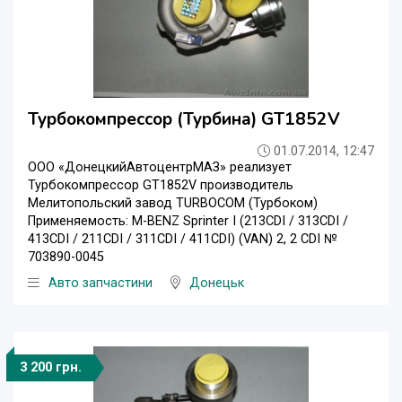
Турбокомпрессор (Турбина) GT1852V
01.07.2014, 12:47
ООО «ДонецкийАвтоцентрМАЗ» реализует
Турбокомпрессор GT1852V производитель
Мелитопольский завод TURBOCOM (Турбоком)
Применяемость: M-BENZ Sprinter I (213CDI / 313CDI /
413CDI / 211CDI / 311CDI / 411CDI) (VAN) 2, 2 CDI №
703890-0045
Авто запчастини
Донецьк
3 200 грн.