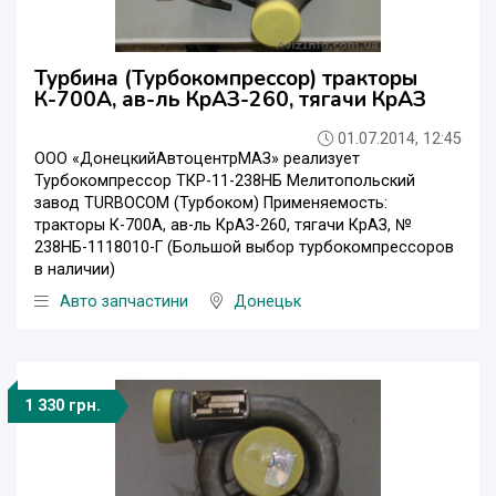
Турбина (Турбокомпрессор) тракторы
К-700А, ав-ль КрАЗ-260, тягачи КрАЗ
01.07.2014, 12:45
ООО «ДонецкийАвтоцентрМАЗ» реализует
Турбокомпрессор ТКР-11-238НБ Мелитопольский
завод TURBOCOM (Турбоком) Применяемость:
тракторы К-700А, ав-ль КрАЗ-260, тягачи КрАЗ, №
238НБ-1118010-Г (Большой выбор турбокомпрессоров
в наличии)
Авто запчастини
Донецьк
1 330 грн.