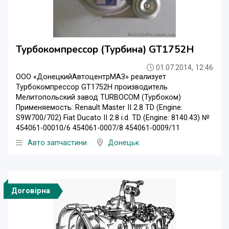
Турбокомпрессор (Турбина) GT1752Н
01.07.2014, 12:46
ООО «ДонецкийАвтоцентрМАЗ» реализует
Турбокомпрессор GT1752Н производитель
Мелитопольский завод TURBOCOM (Турбоком)
Применяемость: Renault Master II 2.8 TD (Engine:
S9W700/702) Fiat Ducato II 2.8 i.d. TD (Engine: 8140.43) №
454061-00010/6 454061-0007/8 454061-0009/11
Авто запчастини
Донецьк
Договірна