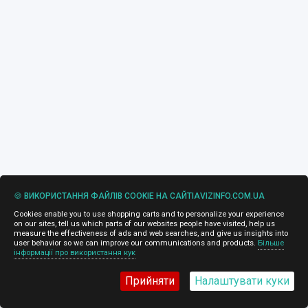
🍪 ВИКОРИСТАННЯ ФАЙЛІВ COOKIE НА САЙТІAVIZINFO.COM.UA
Cookies enable you to use shopping carts and to personalize your experience
on our sites, tell us which parts of our websites people have visited, help us
measure the effectiveness of ads and web searches, and give us insights into
user behavior so we can improve our communications and products.
Більше
інформації про використання кук
Прийняти
Налаштувати куки