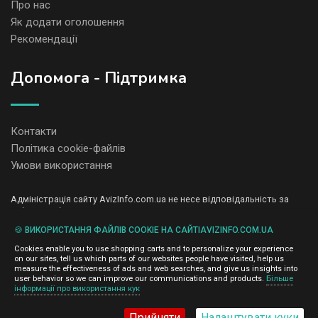
Про нас
Як додати оголошення
Рекомендації
Допомога - Підтримка
Контакти
Політика cookie-файлів
Умови використання
Адміністрація сайту AvizInfo.com.ua не несе відповідальність за
зміст розміщених оголошень.
Ми цінуємо конфіденційність наших користувачів. Ми не передаємо
🍪 ВИКОРИСТАННЯ ФАЙЛІВ COOKIE НА САЙТІAVIZINFO.COM.UA
і не продаємо особисту інформацію зареєстрованих користувачів
AvizInfo.com.ua третім особам. Ми не відповідаємо за правила
Cookies enable you to use shopping carts and to personalize your experience
конфіденційності сайтів на які посилається AvizInfo.com.ua. На
on our sites, tell us which parts of our websites people have visited, help us
деяких сторінках нашого сайту представлена реклама Google
measure the effectiveness of ads and web searches, and give us insights into
Adsense Advertising Network. Щоб дізнатися детальніше про
user behavior so we can improve our communications and products.
Більше
натисніть тут
інформації про використання кук
правила конфіденційності Google
.
Прийняти
Налаштувати куки