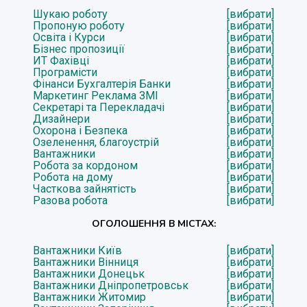
Шукаю роботу
[вибрати]
Пропоную роботу
[вибрати]
Освіта і Курси
[вибрати]
Бізнес пропозиції
[вибрати]
ИТ Фахівці
[вибрати]
Програмісти
[вибрати]
Фінанси Бухгалтерія Банки
[вибрати]
Маркетинг Реклама ЗМІ
[вибрати]
Секретарі та Перекладачі
[вибрати]
Дизайнери
[вибрати]
Охорона і Безпека
[вибрати]
Озеленення, благоустрій
[вибрати]
Вантажники
[вибрати]
Робота за кордоном
[вибрати]
Робота на дому
[вибрати]
Часткова зайнятість
[вибрати]
Разова робота
[вибрати]
ОГОЛОШЕННЯ В МІСТАХ:
Вантажники Київ
[вибрати]
Вантажники Вінниця
[вибрати]
Вантажники Донецьк
[вибрати]
Вантажники Дніпропетровськ
[вибрати]
Вантажники Житомир
[вибрати]