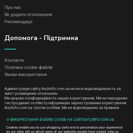
Про нас
Як додати оголошення
Рекомендації
Допомога - Підтримка
Контакти
Політика cookie-файлів
Умови використання
Адміністрація сайту AvizInfo.com.ua не несе відповідальність за
зміст розміщених оголошень.
Ми цінуємо конфіденційність наших користувачів. Ми не передаємо
і не продаємо особисту інформацію зареєстрованих користувачів
AvizInfo.com.ua третім особам. Ми не відповідаємо за правила
конфіденційності сайтів на які посилається AvizInfo.com.ua. На
деяких сторінках нашого сайту представлена реклама Google
🍪 ВИКОРИСТАННЯ ФАЙЛІВ COOKIE НА САЙТІAVIZINFO.COM.UA
Adsense Advertising Network. Щоб дізнатися детальніше про
натисніть тут
правила конфіденційності Google
.
Cookies enable you to use shopping carts and to personalize your experience
on our sites, tell us which parts of our websites people have visited, help us