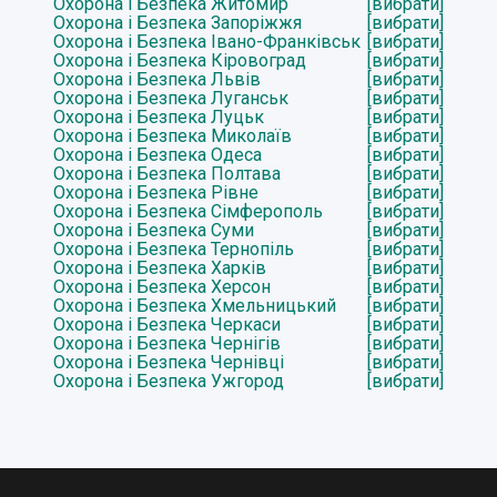
Охорона і Безпека Житомир
[вибрати]
Охорона і Безпека Запоріжжя
[вибрати]
Охорона і Безпека Івано-Франківськ
[вибрати]
Охорона і Безпека Кіровоград
[вибрати]
Охорона і Безпека Львів
[вибрати]
Охорона і Безпека Луганськ
[вибрати]
Охорона і Безпека Луцьк
[вибрати]
Охорона і Безпека Миколаїв
[вибрати]
Охорона і Безпека Одеса
[вибрати]
Охорона і Безпека Полтава
[вибрати]
Охорона і Безпека Рівне
[вибрати]
Охорона і Безпека Сімферополь
[вибрати]
Охорона і Безпека Суми
[вибрати]
Охорона і Безпека Тернопіль
[вибрати]
Охорона і Безпека Харків
[вибрати]
Охорона і Безпека Херсон
[вибрати]
Охорона і Безпека Хмельницький
[вибрати]
Охорона і Безпека Черкаси
[вибрати]
Охорона і Безпека Чернігів
[вибрати]
Охорона і Безпека Чернівці
[вибрати]
Охорона і Безпека Ужгород
[вибрати]