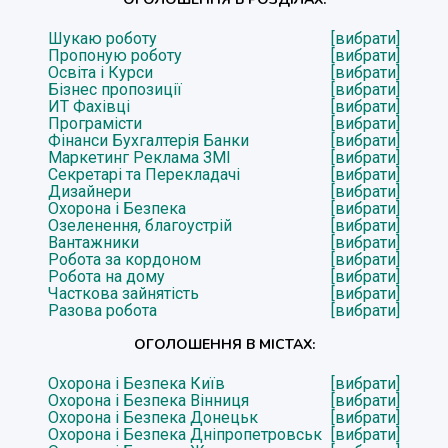
Шукаю роботу
[вибрати]
Пропоную роботу
[вибрати]
Освіта і Курси
[вибрати]
Бізнес пропозиції
[вибрати]
ИТ Фахівці
[вибрати]
Програмісти
[вибрати]
Фінанси Бухгалтерія Банки
[вибрати]
Маркетинг Реклама ЗМІ
[вибрати]
Секретарі та Перекладачі
[вибрати]
Дизайнери
[вибрати]
Охорона і Безпека
[вибрати]
Озеленення, благоустрій
[вибрати]
Вантажники
[вибрати]
Робота за кордоном
[вибрати]
Робота на дому
[вибрати]
Часткова зайнятість
[вибрати]
Разова робота
[вибрати]
ОГОЛОШЕННЯ В МІСТАХ:
Охорона і Безпека Київ
[вибрати]
Охорона і Безпека Вінниця
[вибрати]
Охорона і Безпека Донецьк
[вибрати]
Охорона і Безпека Дніпропетровськ
[вибрати]