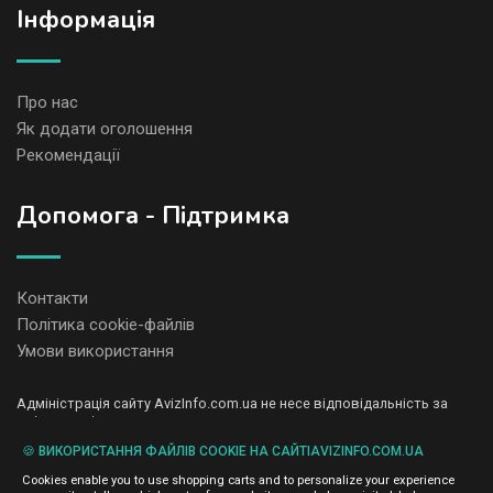
Iнформація
Про нас
Як додати оголошення
Рекомендації
Допомога - Підтримка
Контакти
Політика cookie-файлів
Умови використання
Адміністрація сайту AvizInfo.com.ua не несе відповідальність за
зміст розміщених оголошень.
Ми цінуємо конфіденційність наших користувачів. Ми не передаємо
🍪 ВИКОРИСТАННЯ ФАЙЛІВ COOKIE НА САЙТІAVIZINFO.COM.UA
і не продаємо особисту інформацію зареєстрованих користувачів
AvizInfo.com.ua третім особам. Ми не відповідаємо за правила
Cookies enable you to use shopping carts and to personalize your experience
конфіденційності сайтів на які посилається AvizInfo.com.ua. На