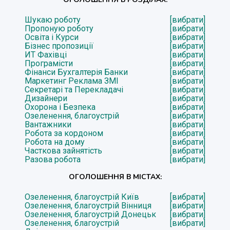
Шукаю роботу
[вибрати]
Пропоную роботу
[вибрати]
Освіта і Курси
[вибрати]
Бізнес пропозиції
[вибрати]
ИТ Фахівці
[вибрати]
Програмісти
[вибрати]
Фінанси Бухгалтерія Банки
[вибрати]
Маркетинг Реклама ЗМІ
[вибрати]
Секретарі та Перекладачі
[вибрати]
Дизайнери
[вибрати]
Охорона і Безпека
[вибрати]
Озеленення, благоустрій
[вибрати]
Вантажники
[вибрати]
Робота за кордоном
[вибрати]
Робота на дому
[вибрати]
Часткова зайнятість
[вибрати]
Разова робота
[вибрати]
ОГОЛОШЕННЯ В МІСТАХ:
Озеленення, благоустрій Київ
[вибрати]
Озеленення, благоустрій Вінниця
[вибрати]
Озеленення, благоустрій Донецьк
[вибрати]
Озеленення, благоустрій
[вибрати]