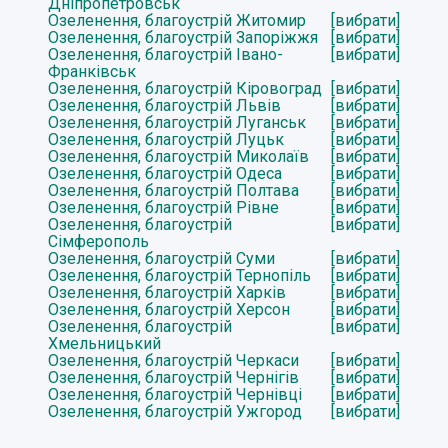
Дніпропетровськ
Озеленення, благоустрій Житомир
[вибрати]
Озеленення, благоустрій Запоріжжя
[вибрати]
Озеленення, благоустрій Івано-
[вибрати]
Франківськ
Озеленення, благоустрій Кіровоград
[вибрати]
Озеленення, благоустрій Львів
[вибрати]
Озеленення, благоустрій Луганськ
[вибрати]
Озеленення, благоустрій Луцьк
[вибрати]
Озеленення, благоустрій Миколаїв
[вибрати]
Озеленення, благоустрій Одеса
[вибрати]
Озеленення, благоустрій Полтава
[вибрати]
Озеленення, благоустрій Рівне
[вибрати]
Озеленення, благоустрій
[вибрати]
Сімферополь
Озеленення, благоустрій Суми
[вибрати]
Озеленення, благоустрій Тернопіль
[вибрати]
Озеленення, благоустрій Харків
[вибрати]
Озеленення, благоустрій Херсон
[вибрати]
Озеленення, благоустрій
[вибрати]
Хмельницький
Озеленення, благоустрій Черкаси
[вибрати]
Озеленення, благоустрій Чернігів
[вибрати]
Озеленення, благоустрій Чернівці
[вибрати]
Озеленення, благоустрій Ужгород
[вибрати]